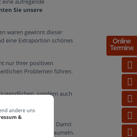
ht eine aufregende
hten Sie unsere
en waren gewinnt dieser
Online
nd eine Extraportion schönes
Termine
t nur Ihrer positiven
heitlichen Problemen führen.
 Jugendlichen, sondern auch
 der Kieferorthopädie
rend andere uns
pressum &
oder auch auf Reisen. Damit
infach mal die Seele baumeln.