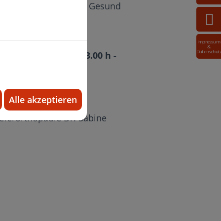
u sich. So bleiben Sie Gesund
Impressum
&
Datenschut
- 12.00 h und von 13.00 h -
raxis für unseren
Alle akzeptieren
ieferorthopädie Dr. Sabine