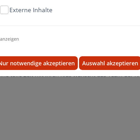
gen leichtes Essen und nehmen Sie viel Flüssigkeit z
Externe Inhalte
unsere Ferienöffnungszeiten:
2022 haben wir montags bis Donnerstag von 09.00 h 
 anzeigen
axiszeiten.
eßlich dem 02. September 2022 haben wir unsere P
Nur notwendige akzeptieren
Auswahl akzeptieren
ine tolle Zeit mit Ihren Kids wünscht das Team der K