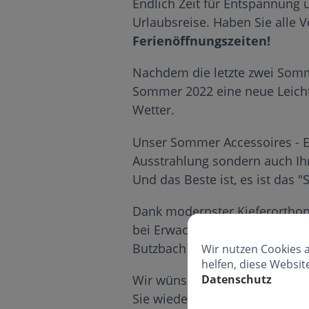
Endlich Zeit für Entspannung u
Urlaubsreise. Haben Sie alle 
Ferienöffnungszeiten!
Nachdem die letzte zwei Somm
Sommer 2022 eine neue Leichti
Wetter.
Unser Sommer Accessoires - Ei
Ausstrahlung sondern auch Ihr
Und das Beste ist, es ist das 
Dank modernster Kieferorthop
bei Erwachsenen jeden Alters 
Butzbach vorbei. Wir beraten 
Wir nutzen Cookies 
helfen, diese Websit
Datenschutz
Wir wünschen Ihnen eine tolle
Sie wieder gut gestärkt durch