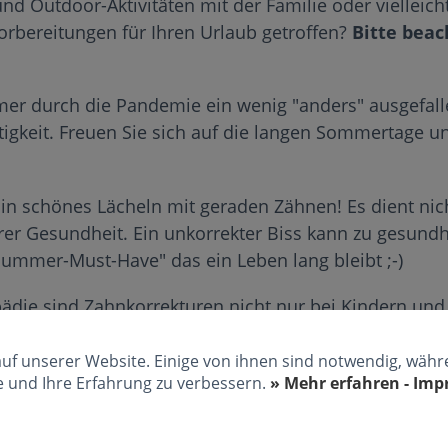
nd Outdoor-Aktivitäten mit der Familie oder vielleic
Vorbereitungen für Ihren Urlaub getroffen?
Bitte beac
er durch die Pandemie ein wenig "anders" ausgefall
gkeit. Freuen Sie sich auf die langen Sommertage u
n schönes Lächeln mit geraden Zähnen! Es dient nich
er Gesundheit. Ein unkorrekter Biss kann zu gesund
"Summer-Must-Have" das ein Leben lang bleibt ;-)
ädie sind Zahnkorrekturen nicht nur bei Kindern und
realisierbar. Schauen Sie doch einfach mal bei uns in
Sie gerne!
auf unserer Website. Einige von ihnen sind notwendig, wäh
e und Ihre Erfahrung zu verbessern.
» Mehr erfahren - Im
 Sommerzeit. Lassen Sie es sich gut gehen zu Hause 
starten können, entspannen Sie sich und lassen Sie e