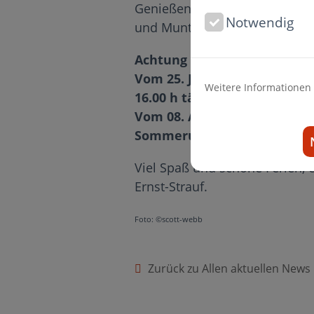
Genießen Sie an den heißen Ta
Notwendig
und Munter.
Achtung bitte beachten Sie 
Vom 25. Juli bis 05. August 
Weitere Informationen
16.00 h täglich geänderte Pr
Vom 08. August bis einschli
Sommerurlaub geschlossen.
Viel Spaß und schöne Ferien, e
Ernst-Strauf.
Foto: ©scott-webb
Zurück zu Allen aktuellen News