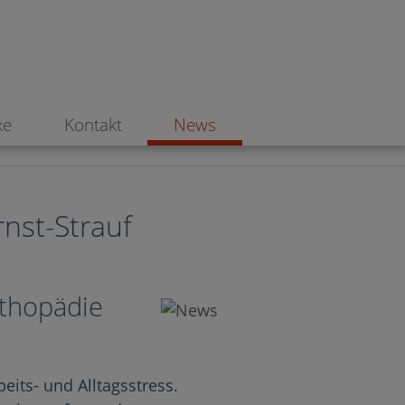
xe
Kontakt
News
rnst-Strauf
rthopädie
eits- und Alltagsstress.