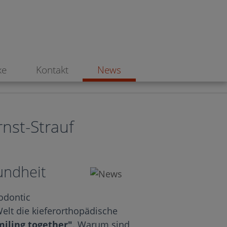
ichtig?>
xe
Kontakt
News
rnst-Strauf
undheit
odontic
Welt die kieferorthopädische
iling together"
. Warum sind