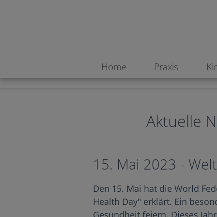
"My orthodontist and me smiling together". Warum sind ger
Home
Praxis
Ki
Aktuelle N
15. Mai 2023 - Wel
Den 15. Mai hat die World Fed
Health Day" erklärt. Ein beso
Gesundheit feiern. Dieses Jah