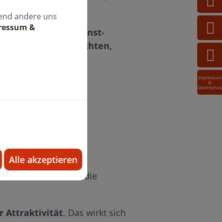
rend andere uns
pressum &
pädie Dr. Sabine Ernst-
 wenn Sie nicht möchten,
Impressum
&
Datenschut
der Behandlung von
auch ungünstige
Alle akzeptieren
umenlutschen,
denden Einfluss auf die
 Attraktivität
. Das wirkt sich