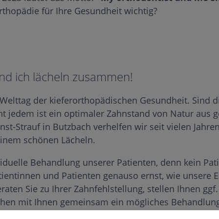
rthopädie für Ihre Gesundheit wichtig?
nd ich lächeln zusammen!
 Welttag der kieferorthopädischen Gesundheit. Sind 
t jedem ist ein optimaler Zahnstand von Natur aus ge
nst-Strauf in Butzbach verhelfen wir seit vielen Jahr
einem schönen Lächeln.
iduelle Behandlung unserer Patienten, denn kein Pati
ientinnen und Patienten genauso ernst, wie unsere 
eraten Sie zu Ihrer Zahnfehlstellung, stellen Ihnen gg
hen mit Ihnen gemeinsam ein mögliches Behandlun
wir lachend zum Ziel - ein Lächeln mit gesund