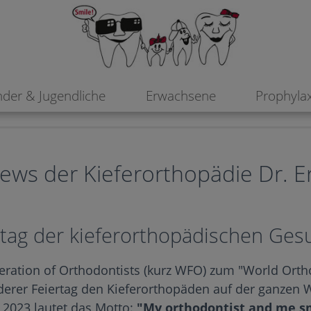
ade Zähne bzw. die Kieferorthopädie für Ihre Gesundheit w
nder & Jugendliche
Erwachsene
Prophyla
ews der Kieferorthopädie Dr. E
ttag der kieferorthopädischen Ges
eration of Orthodontists (kurz WFO) zum "World Orth
nderer Feiertag den Kieferorthopäden auf der ganzen 
r 2023 lautet das Motto:
"My orthodontist and me sm