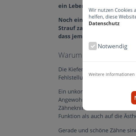
ein Leben lang hält."
Wir nutzen Cookies 
helfen, diese Websit
Noch ein kleiner Hinweis: W
Datenschutz
Strauf zahlreiche unsichtb
dass jemand Ihre Zahnkorre
Notwendig
Warum sind gerade und
Die Kieferorthopädie ist ein 
Weitere Informationen
Fehlstellungen der Zähne, Kief
Ein unkorrekter Biss kann aus
Angewohnheiten, wie unkorre
Zähneknirschen, können die Ur
Funktion als auch auf die Ästh
Gerade und schöne Zähne sin