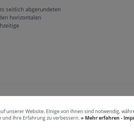
s seitlich abgerundeten
en horizontalen
hzeitige
auf unserer Website. Einige von ihnen sind notwendig, wäh
e und Ihre Erfahrung zu verbessern.
» Mehr erfahren - Im
Kontrolle der Winke