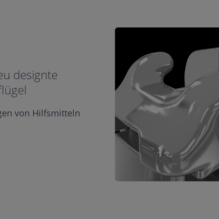
eu designte
flügel
gen von Hilfsmitteln