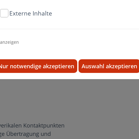
Durch die vertikalen Kont
Einstellung der Winkel er
Externe Inhalte
 anzeigen
Nur notwendige akzeptieren
Auswahl akzeptieren
erikalen Kontaktpunkten
ige Übertragung und