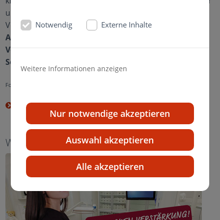
kieferorthopädische Behandlung und möchten Sie über
unsere geänderten Ferienöffnungszeiten und
Notwendig
Externe Inhalte
Vertretungen informieren.
Achtung!
Vom 11.07.2026 bis 09.08.2026 machen wir
Sommerferien.
Weitere Informationen anzeigen
Foto: © kabaa10
mehr lesen ?
Nur notwendige akzeptieren
Auswahl akzeptieren
Wir suchen Verstärkung für unser Team
Alle akzeptieren