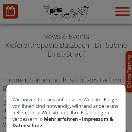
News & Events
Kieferorthopädie Butzbach · Dr. Sabine
Ernst-Strauf
Online Termin
Sommer, Sonne und Ihr schönstes Lächeln!
Wir nutzen Cookies auf unserer Website. Einige
Die Ferien stehen vor der Tür – Zeit zum Entspannen
von ihnen sind notwendig, während andere uns
und um mit der Sonne um die Wette zu strahlen. Die
helfen, diese Website und Ihre Erfahrung zu
perfekte Gelegenheit, Ihr schönstes Lächeln zu zeigen.
verbessern.
» Mehr erfahren - Impressum &
Wir begleiten Sie auch weiterhin zuverlässig durch Ihre
Datenschutz