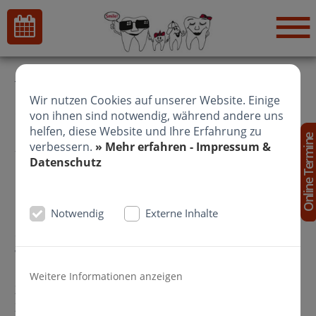
Tipps zur richtigen Mundpflege,
Wir nutzen Cookies auf unserer Website. Einige
Zahnpasta, Zahnbürste und Co.
von ihnen sind notwendig, während andere uns
helfen, diese Website und Ihre Erfahrung zu
Online Termin
verbessern.
» Mehr erfahren - Impressum &
Wie Sie Zähne und Zahnfleisch am
Datenschutz
besten pflegen
Notwendig
Externe Inhalte
Zum Video "Richtig Zähneputzen"
Wie putzt man die Zähne richtig? Mit der
Handzahnbürste oder besser mit der elektrischen
Weitere Informationen anzeigen
Zahnbürste? Was können Sie außer dem
Zähneputzen noch für Ihre Mundgesundheit tun?